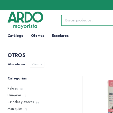
Catálogo
Ofertas
Escolares
OTROS
Filtrando por:
Otros
Categorías
Paletas
(3)
Hueveras
(3)
Cinceles y estecas
(5)
Maniquíes
(1)