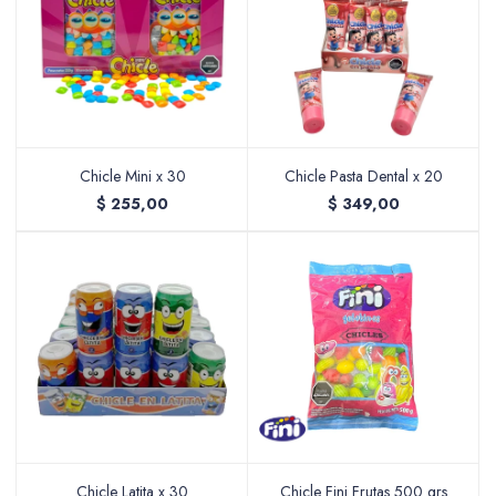
Accesorios
Varios
Chicle Mini x 30
Chicle Pasta Dental x 20
$
255,00
$
349,00
Pinturas
Soportes Artísticos
Pinceles
Chicle Latita x 30
Chicle Fini Frutas 500 grs