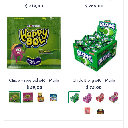
$
319,00
$
269,00
Valijas y atriles
Accesorios de arte
Chicle Happy Bol x46 - Menta
Chicle Blong x40 - Menta
Packs
$
59,00
$
75,00