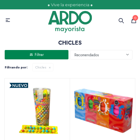
● Vive la experiencia ●
MI CUENTA
0

Catálogo
Ofertas
Escolares
Golosinas
CHICLES
Recomendados
Filtrando por:
Chicles
Comestibles
Papelería
Juguetería