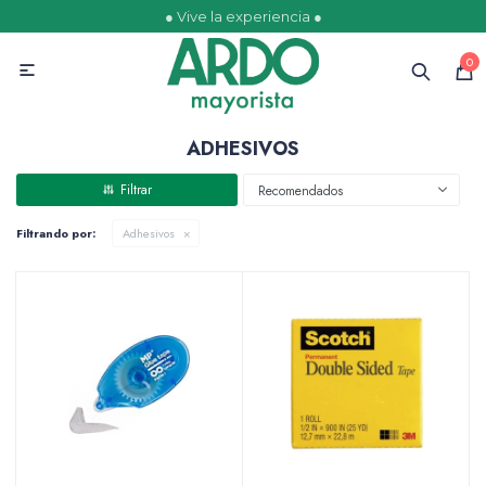
● Vive la experiencia ●
MI CUENTA
0

Catálogo
Ofertas
Escolares
Golosinas
ADHESIVOS
Recomendados
Filtrando por:
Adhesivos
Comestibles
Papelería
Juguetería