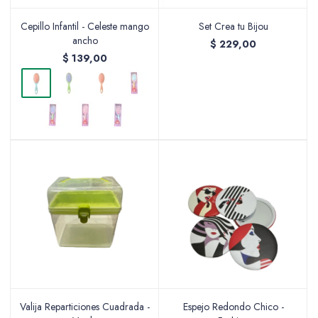
Cepillo Infantil - Celeste mango
Set Crea tu Bijou
ancho
$
229,00
$
139,00
Packing y Regalaría
Maquillaje
Cotillón y Sorpresitas
Perfumería
Valija Reparticiones Cuadrada -
Espejo Redondo Chico -