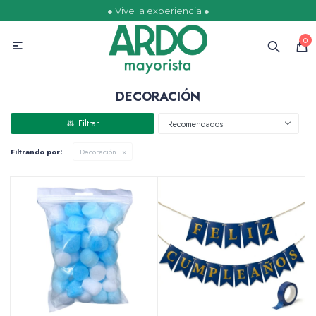
● Vive la experiencia ●
MI CUENTA
0

Catálogo
Ofertas
Escolares
Golosinas
DECORACIÓN
Recomendados
Filtrando por:
Decoración
Comestibles
Papelería
Juguetería