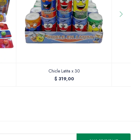
Chicle Latita x 30
C
$
319,00