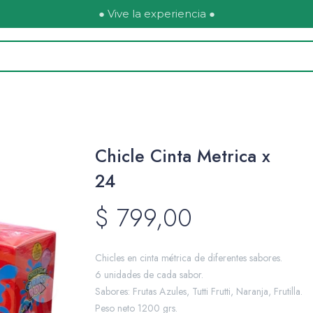
● Vive la experiencia ●
Chicle Cinta Metrica x
24
$
799,00
Chicles en cinta métrica de diferentes sabores.
6 unidades de cada sabor.
Sabores: Frutas Azules, Tutti Frutti, Naranja, Frutilla.
Peso neto 1200 grs.