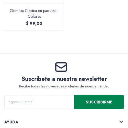
Gomitas Clasica en paquete -
Colores
$
99,00
Packing y Regalaría
Maquillaje
Suscríbete a nuestra newsletter
Cotillón y Sorpresitas
Recibe todas las novedades y ofertas de nuestra tienda.
SUSCRIBIRME
Perfumería
AYUDA