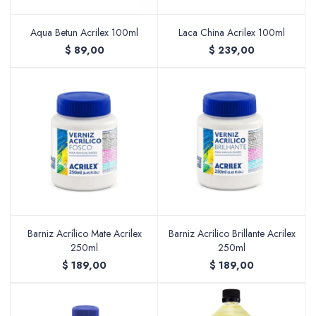
Aqua Betun Acrilex 100ml
Laca China Acrilex 100ml
$
89,00
$
239,00
Valijas y atriles
Accesorios de arte
Packs
Barniz Acrílico Mate Acrilex
Barniz Acrilico Brillante Acrilex
250ml
250ml
$
189,00
$
189,00