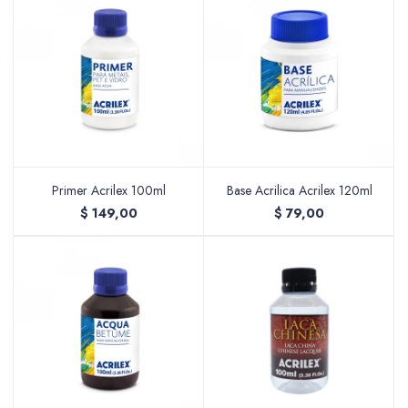
Accesorios
Varios
Primer Acrilex 100ml
Base Acrilica Acrilex 120ml
$
149,00
Pinturas
$
79,00
Soportes Artísticos
Pinceles