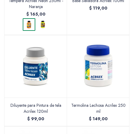
Tempera Acrilex Neon 250ml -
Base Selladora Acrilex 100ml
Naranja
$
119,00
$
165,00
Packing y Regalaría
Maquillaje
Cotillón y Sorpresitas
Diluyente para Pintura de tela
Termolina Lechosa Acrilex 250
Acrilex 120ml
ml
Perfumería
$
99,00
$
149,00