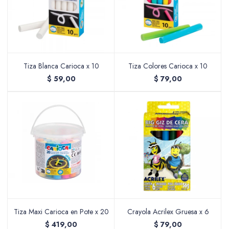
Tiza Blanca Carioca x 10
Tiza Colores Carioca x 10
$
59,00
$
79,00
Tiza Maxi Carioca en Pote x 20
Crayola Acrilex Gruesa x 6
$
419,00
$
79,00