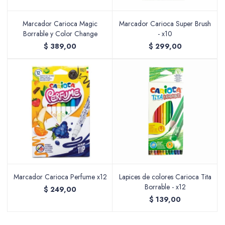
Marcador Carioca Magic
Marcador Carioca Super Brush
Borrable y Color Change
- x10
$
389,00
$
299,00
Marcador Carioca Perfume x12
Lapices de colores Carioca Tita
Borrable - x12
$
249,00
$
139,00