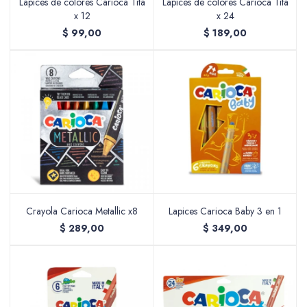
Lapices de colores Carioca Tita
Lapices de colores Carioca Tita
x 12
x 24
$
99,00
$
189,00
Crayola Carioca Metallic x8
Lapices Carioca Baby 3 en 1
$
289,00
$
349,00