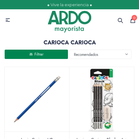
● Vive la experiencia ●
MI CUENTA
0

Catálogo
Ofertas
Escolares
Golosinas
CARIOCA CARIOCA
Recomendados
Comestibles
Papelería
Juguetería