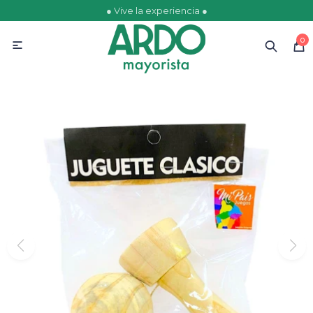
● Vive la experiencia ●
MI CUENTA
0

Catálogo
Ofertas
Escolares
Golosinas
Comestibles
Papelería
Juguetería