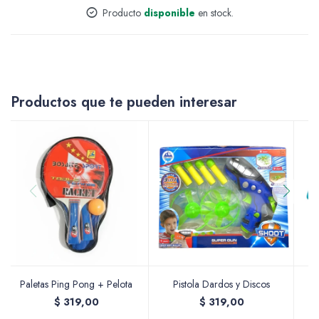
Producto
disponible
en stock.
Accesorios
Varios
Productos que te pueden interesar
Pinturas
Soportes Artísticos
Paletas Ping Pong + Pelota
Pistola Dardos y Discos
$
319,00
$
319,00
Pinceles