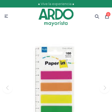
● Vive la experiencia ●
MI CUENTA
0

Catálogo
Ofertas
Escolares
Golosinas
Comestibles
Papelería
Juguetería