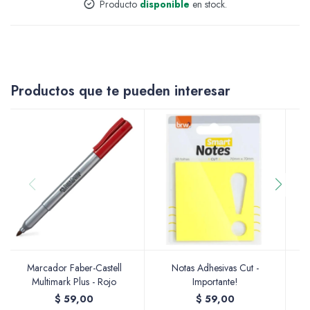
Producto
disponible
en stock.
Accesorios
Productos que te pueden interesar
Varios
Pinturas
Soportes Artísticos
Marcador Faber-Castell
Notas Adhesivas Cut -
B
Multimark Plus - Rojo
Importante!
$
59,00
$
59,00
Pinceles