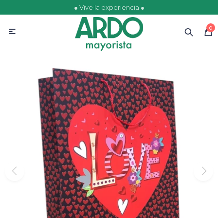
● Vive la experiencia ●
MI CUENTA
0

Catálogo
Ofertas
Escolares
Golosinas
Comestibles
Papelería
Juguetería