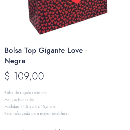
Packing y Regalaría
Bolsa Top Gigante Love -
Maquillaje
Negra
$
109,00
Cotillón y Sorpresitas
Bolsa de regalo resistente.
Manijas trenzadas.
Medidas: 41,5 x 53 x 15,5 cm.
Perfumería
Base reforzada para mayor estabilidad.