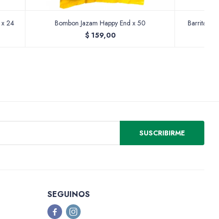
 x 24
Bombon Jazam Happy End x 50
Barrita Jaz
$
159,00
SUSCRIBIRME
SEGUINOS

