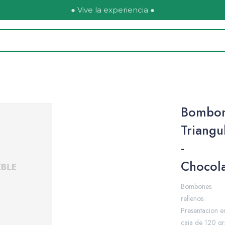
● Vive la experiencia ●
Bombon
Triangu
-
Chocol
Bombones
rellenos.
Presentacion e
caja de 120 gr