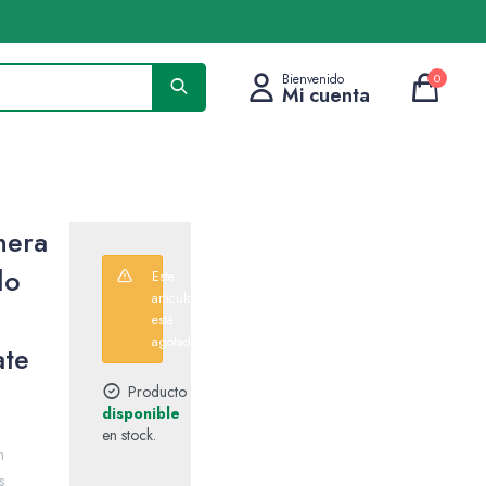
0
era
lo
Este
artículo
está
agotado.
ate
Producto
disponible
en stock.
n
s