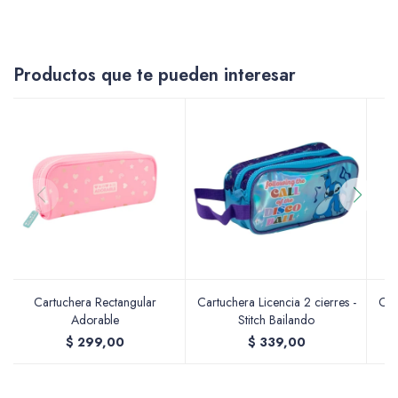
Accesorios
Productos que te pueden interesar
Varios
Pinturas
Soportes Artísticos
Cartuchera Rectangular
Cartuchera Licencia 2 cierres -
Car
Adorable
Stitch Bailando
$
299,00
$
339,00
Pinceles