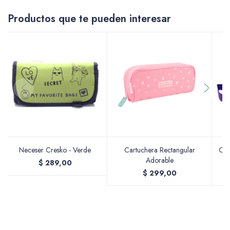
Productos que te pueden interesar
Accesorios
Varios
Pinturas
Neceser Cresko - Verde
Cartuchera Rectangular
Car
Adorable
$
289,00
Soportes Artísticos
$
299,00
Pinceles