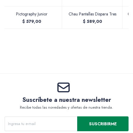
Pictography Junior
Chau Pantallas Dispara Tres
Ch
$
579,00
$
589,00
Valijas y atriles
Accesorios de arte
Packs
Suscríbete a nuestra newsletter
Recibe todas las novedades y ofertas de nuestra tienda.
SUSCRIBIRME