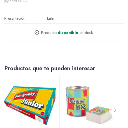
Jugadores: +2
Accesorios
Presentación
Lata
Producto
disponible
en stock.
Varios
Pinturas
Productos que te pueden interesar
Soportes Artísticos
Pinceles