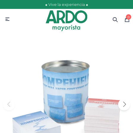
● Vive la experiencia ●
MI CUENTA
0

Catálogo
Ofertas
Escolares
Golosinas
Comestibles
Papelería
Juguetería