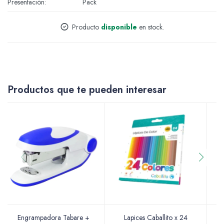
Presentación
Pack
Accesorios
Producto
disponible
en stock.
Varios
Productos que te pueden interesar
Pinturas
Soportes Artísticos
Pinceles
Engrampadora Tabare +
Lapices Caballito x 24
R