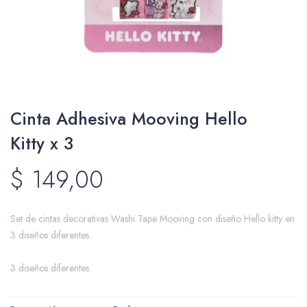
Packing y Regalaría
Cinta Adhesiva Mooving Hello
Maquillaje
Kitty x 3
$
149,00
Cotillón y Sorpresitas
Set de cintas decorativas Washi Tape Mooving con diseño Hello kitty en
3 diseños diferentes.
Perfumería
3 diseños diferentes.