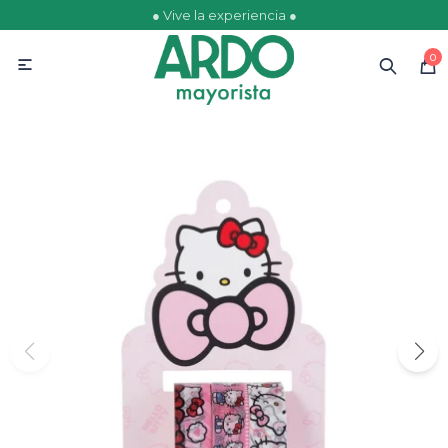
● Vive la experiencia ●
MI CUENTA
0

Catálogo
Ofertas
Escolares
Golosinas
Comestibles
Papelería
Juguetería