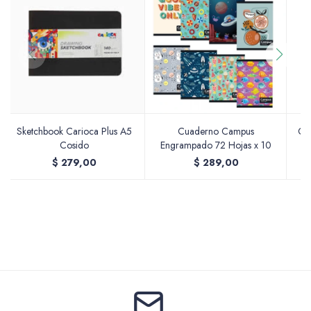
Valijas y atriles
Accesorios de arte
Sketchbook Carioca Plus A5
Cuaderno Campus
Cu
Cosido
Engrampado 72 Hojas x 10
$
279,00
$
289,00
Packs