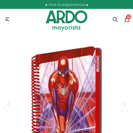
● Vive la experiencia ●
MI CUENTA
0

Catálogo
Ofertas
Escolares
Golosinas
Comestibles
Papelería
Juguetería