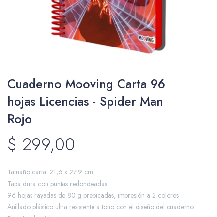
Packing y Regalaría
Cuaderno Mooving Carta 96
Maquillaje
hojas Licencias - Spider Man
Rojo
Cotillón y Sorpresitas
$
299,00
Tamaño carta: 21,6 x 27,9 cm
Tapa dura con puntas redondeadas
Perfumería
96 hojas rayadas de 80 g prepicadas, impresión a 2 colores
Anillado plástico ultra resistente a tono con el diseño del cuaderno.