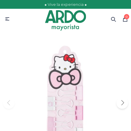
● Vive la experiencia ●
MI CUENTA
0

Catálogo
Ofertas
Escolares
Golosinas
Comestibles
Papelería
Juguetería