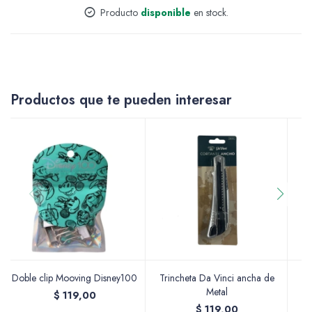
Producto
disponible
en stock.
Accesorios
Varios
Productos que te pueden interesar
Pinturas
Soportes Artísticos
Doble clip Mooving Disney100
Trincheta Da Vinci ancha de
T
Metal
$
119,00
Pinceles
$
119,00