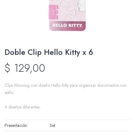
Packing y Regalaría
Doble Clip Hello Kitty x 6
Maquillaje
$
129,00
Cotillón y Sorpresitas
Clips Mooving con diseño Hello Kitty para organizar documentos con
estilo.
6 diseños diferentes.
Perfumería
Presentación
Set