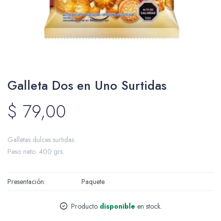
Packing y Regalaría
Galleta Dos en Uno Surtidas
Maquillaje
$
79,00
Cotillón y Sorpresitas
Galletas dulces surtidas.
Peso neto: 400 grs.
Presentación
Paquete
Perfumería
Producto
disponible
en stock.