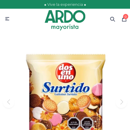
● Vive la experiencia ●
MI CUENTA
0

Catálogo
Ofertas
Escolares
Golosinas
Comestibles
Papelería
Juguetería