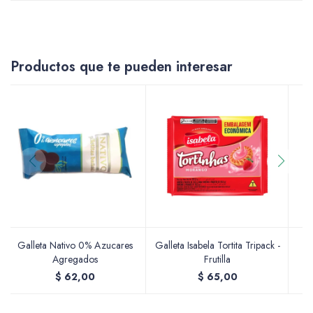
Accesorios
Productos que te pueden interesar
Varios
Pinturas
Soportes Artísticos
Galleta Nativo 0% Azucares
Galleta Isabela Tortita Tripack -
G
Agregados
Frutilla
$
62,00
$
65,00
Pinceles