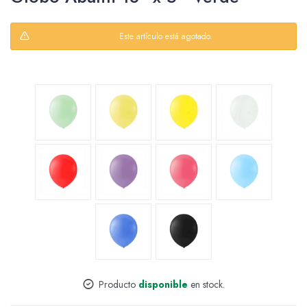
Este artículo está agotado.
Packing y Regalaría
Maquillaje
Cotillón y Sorpresitas
Perfumería
Producto
disponible
en stock.