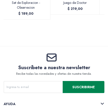
Set de Exploracion -
Juego de Doctor
Observacion
$
219,00
$
189,00
Valijas y atriles
Accesorios de arte
Suscríbete a nuestra newsletter
Packs
Recibe todas las novedades y ofertas de nuestra tienda.
SUSCRIBIRME
AYUDA