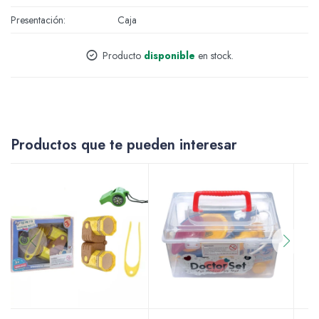
Presentación
Caja
Accesorios
Producto
disponible
en stock.
Varios
Productos que te pueden interesar
Pinturas
Soportes Artísticos
Pinceles