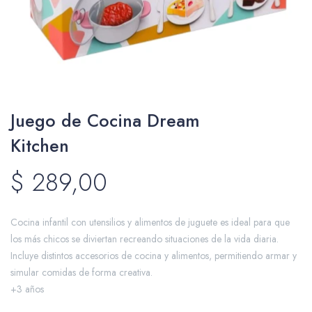
Packing y Regalaría
Juego de Cocina Dream
Maquillaje
Kitchen
$
289,00
Cotillón y Sorpresitas
Cocina infantil con utensilios y alimentos de juguete es ideal para que
los más chicos se diviertan recreando situaciones de la vida diaria.
Incluye distintos accesorios de cocina y alimentos, permitiendo armar y
Perfumería
simular comidas de forma creativa.
+3 años