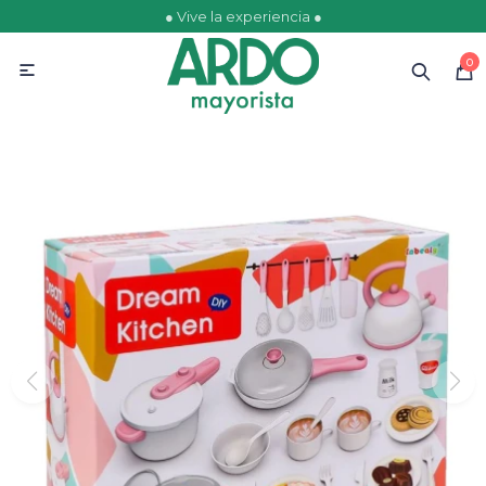
● Vive la experiencia ●
MI CUENTA
0

Catálogo
Ofertas
Escolares
Golosinas
Comestibles
Papelería
Juguetería