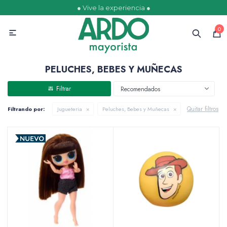
● Vive la experiencia ●
MI CUENTA
0

Catálogo
Ofertas
Escolares
Golosinas
PELUCHES, BEBES Y MUÑECAS
Recomendados
Quitar filtros
Filtrando por:
Jugueteria
Peluches, Bebes y Muñecas
Comestibles
Papelería
Juguetería