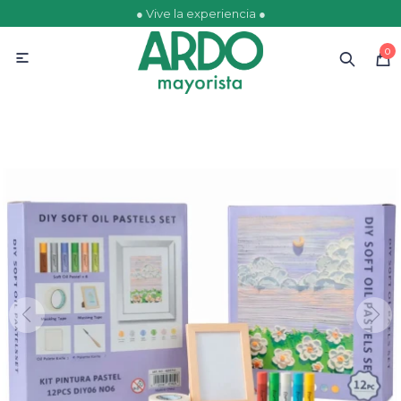
● Vive la experiencia ●
MI CUENTA
0

Catálogo
Ofertas
Escolares
Golosinas
Comestibles
Papelería
Juguetería