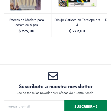
Estecas de Madera para
Dibujo Carioca en Terciopelo x
Dibu
Valijas y atriles
ceramica 6 pcs
4
$
279,00
$
279,00
Accesorios de arte
Packs
Suscríbete a nuestra newsletter
Recibe todas las novedades y ofertas de nuestra tienda.
SUSCRIBIRME