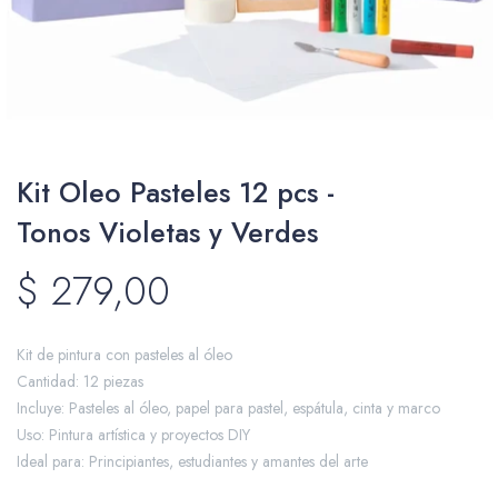
Packing y Regalaría
Kit Oleo Pasteles 12 pcs -
Maquillaje
Tonos Violetas y Verdes
$
279,00
Cotillón y Sorpresitas
Kit de pintura con pasteles al óleo
Cantidad: 12 piezas
Incluye: Pasteles al óleo, papel para pastel, espátula, cinta y marco
Perfumería
Uso: Pintura artística y proyectos DIY
Ideal para: Principiantes, estudiantes y amantes del arte