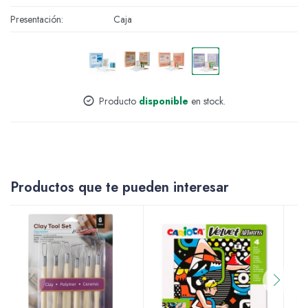
Presentación
Caja
Accesorios
Varios
Producto
disponible
en stock.
Pinturas
Productos que te pueden interesar
Soportes Artísticos
Pinceles