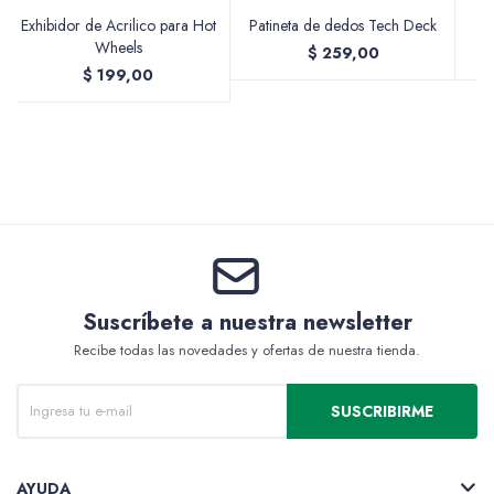
Exhibidor de Acrilico para Hot
Patineta de dedos Tech Deck
Wheels
$
259,00
$
199,00
Valijas y atriles
Accesorios de arte
Packs
Suscríbete a nuestra newsletter
Recibe todas las novedades y ofertas de nuestra tienda.
SUSCRIBIRME
AYUDA