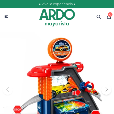
● Vive la experiencia ●
MI CUENTA
0

Catálogo
Ofertas
Escolares
Golosinas
Comestibles
Papelería
Juguetería