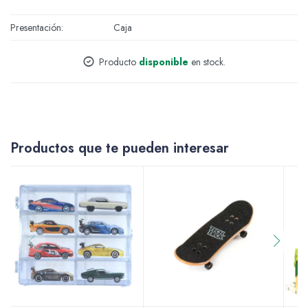
Accesorios
Presentación
Caja
Producto
disponible
en stock.
Varios
Productos que te pueden interesar
Pinturas
Soportes Artísticos
Pinceles