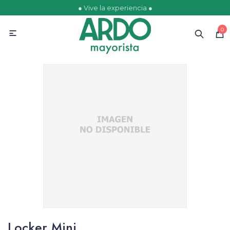
● Vive la experiencia ●
MI CUENTA
0

Catálogo
Ofertas
Escolares
Golosinas
Comestibles
Papelería
Juguetería
Locker Mini