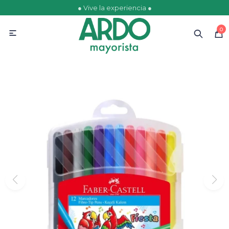
● Vive la experiencia ●
MI CUENTA
0

Catálogo
Ofertas
Escolares
Golosinas
Comestibles
Papelería
Juguetería