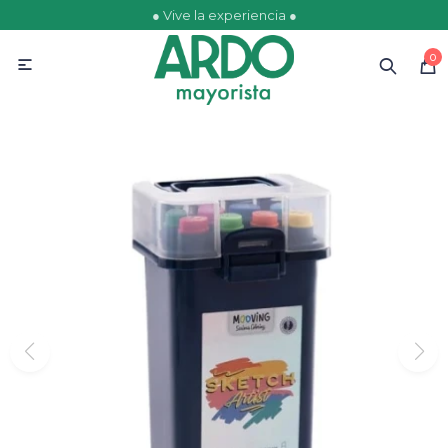
● Vive la experiencia ●
MI CUENTA
0

Catálogo
Ofertas
Escolares
Golosinas
Comestibles
Papelería
Juguetería