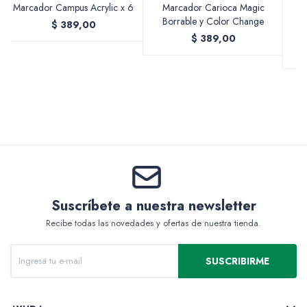
Marcador Campus Acrylic x 6
Marcador Carioca Magic
M
Borrable y Color Change
p
$
389,00
$
389,00
Valijas y atriles
Accesorios de arte
Packs
Suscríbete a nuestra newsletter
Recibe todas las novedades y ofertas de nuestra tienda.
SUSCRIBIRME