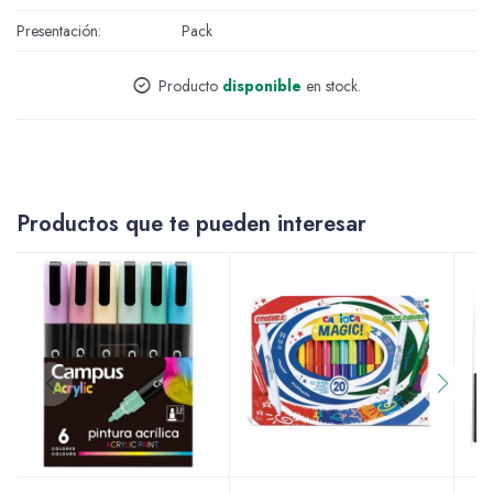
Presentación
Pack
Accesorios
Producto
disponible
en stock.
Varios
Productos que te pueden interesar
Pinturas
Soportes Artísticos
Pinceles