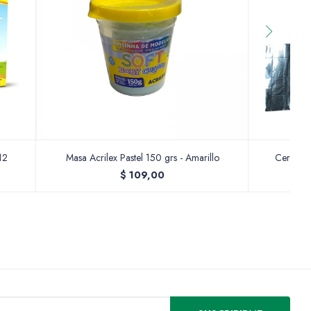
12
Masa Acrilex Pastel 150 grs - Amarillo
Ceramica
$
109,00