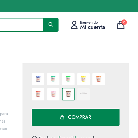
0
 para
COMPRAR
más
enen