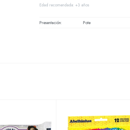
Edad recomendada: +3 años
Presentación
Pote