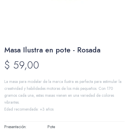
Packing y Regalaría
Masa Ilustra en pote - Rosada
Maquillaje
$
59,00
Cotillón y Sorpresitas
La masa para modelar de la marca Ilustra es perfecta para estimular la
creatividad y habilidades motoras de los más pequeños. Con 170
gramos cada una, estas masas vienen en una variedad de colores
vibrantes.
Edad recomendada: +3 años
Perfumería
Presentación
Pote