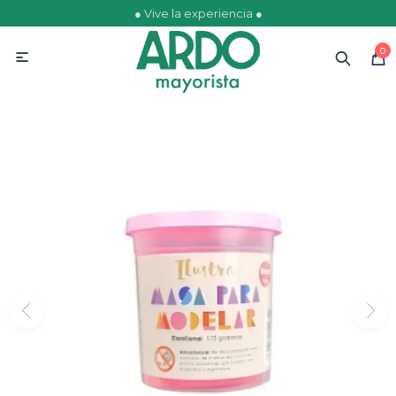
● Vive la experiencia ●
MI CUENTA
0

Catálogo
Ofertas
Escolares
Golosinas
Comestibles
Papelería
Juguetería