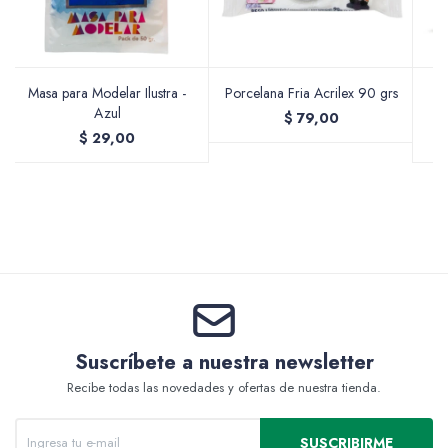
Valijas y atriles
Masa para Modelar Ilustra -
Porcelana Fria Acrilex 90 grs
P
Azul
$
79,00
$
29,00
Accesorios de arte
Packs
Suscríbete a nuestra newsletter
Recibe todas las novedades y ofertas de nuestra tienda.
SUSCRIBIRME