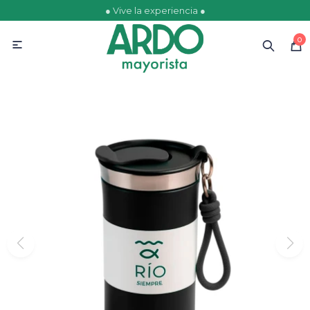
● Vive la experiencia ●
MI CUENTA
0

Catálogo
Ofertas
Escolares
Golosinas
Comestibles
Papelería
Juguetería