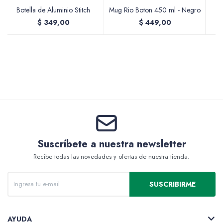
Botella de Aluminio Stitch
Mug Rio Boton 450 ml - Negro
$
349,00
$
449,00
Valijas y atriles
Accesorios de arte
Suscríbete a nuestra newsletter
Packs
Recibe todas las novedades y ofertas de nuestra tienda.
SUSCRIBIRME
AYUDA