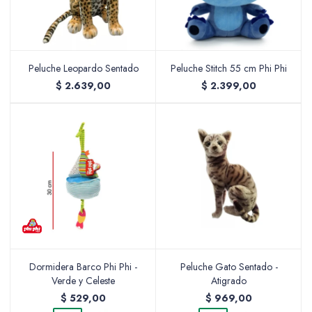
Peluche Leopardo Sentado
Peluche Stitch 55 cm Phi Phi
$
2.639,00
$
2.399,00
Dormidera Barco Phi Phi -
Peluche Gato Sentado -
Verde y Celeste
Atigrado
$
529,00
$
969,00