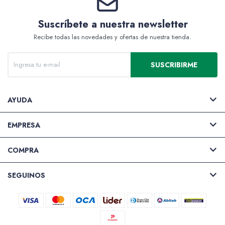
Suscríbete a nuestra newsletter
Recibe todas las novedades y ofertas de nuestra tienda.
SUSCRIBIRME
AYUDA
EMPRESA
COMPRA
SEGUINOS