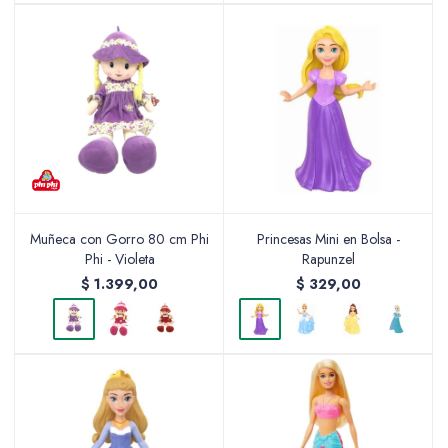
Muñeca con Gorro 80 cm Phi
Princesas Mini en Bolsa -
Phi - Violeta
Rapunzel
$
1.399,00
$
329,00