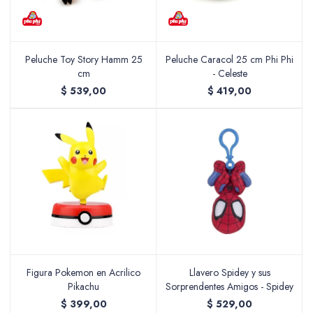
Peluche Toy Story Hamm 25
Peluche Caracol 25 cm Phi Phi
cm
- Celeste
$
539,00
$
419,00
Figura Pokemon en Acrilico
Llavero Spidey y sus
Pikachu
Sorprendentes Amigos - Spidey
$
399,00
$
529,00