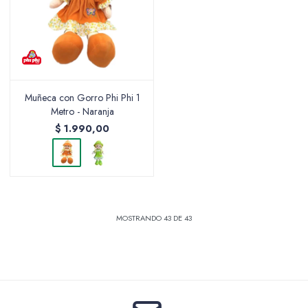
Muñeca con Gorro Phi Phi 1
Metro - Naranja
$
1.990,00
MOSTRANDO
43
DE
43