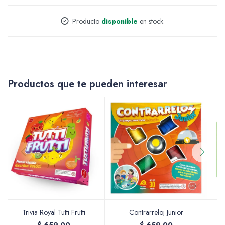
Accesorios
Producto
disponible
en stock.
Varios
Productos que te pueden interesar
Pinturas
Soportes Artísticos
Trivia Royal Tutti Frutti
Contrarreloj Junior
P
Pinceles