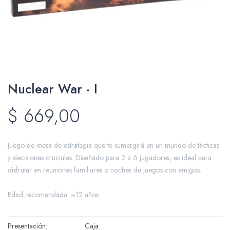
Packing y Regalaría
Nuclear War - I
Maquillaje
$
669,00
Cotillón y Sorpresitas
Juego de mesa de estrategia que te sumergirá en un mundo de tácticas
y decisiones cruciales. Diseñado para 2 a 6 jugadores, es ideal para
disfrutar en reuniones familiares o noches de juegos con amigos.
Edad recomendada: +12 años
Perfumería
Presentación
Caja