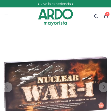
● Vive la experiencia ●
MI CUENTA
0

Catálogo
Ofertas
Escolares
Golosinas
Comestibles
Papelería
Juguetería