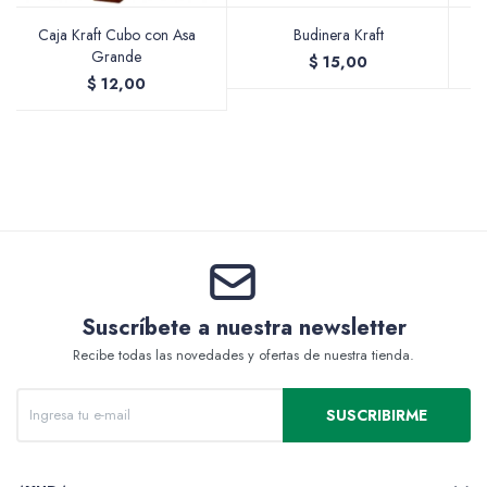
Caja Kraft Cubo con Asa
Budinera Kraft
B
Accesorios
Grande
$
15,00
$
12,00
Varios
Pinturas
Suscríbete a nuestra newsletter
Recibe todas las novedades y ofertas de nuestra tienda.
Soportes Artísticos
SUSCRIBIRME
Pinceles