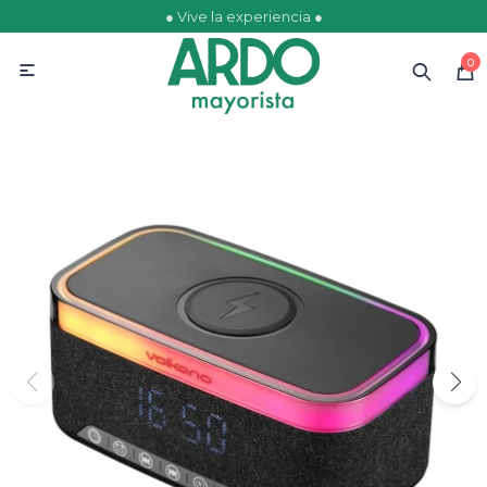
● Vive la experiencia ●
MI CUENTA
0

Catálogo
Ofertas
Escolares
Golosinas
Comestibles
Papelería
Juguetería