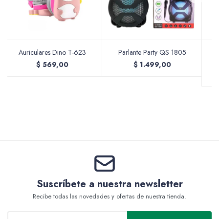
Valijas y atriles
Auriculares Dino T-623
Parlante Party QS 1805
P
$
569,00
$
1.499,00
Accesorios de arte
Packs
Suscríbete a nuestra newsletter
Recibe todas las novedades y ofertas de nuestra tienda.