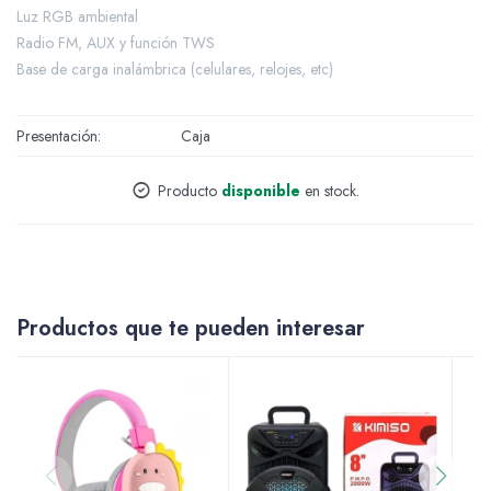
Luz RGB ambiental
Accesorios
Radio FM, AUX y función TWS
Base de carga inalámbrica (celulares, relojes, etc)
Presentación
Caja
Varios
Producto
disponible
en stock.
Pinturas
Productos que te pueden interesar
Soportes Artísticos
Pinceles