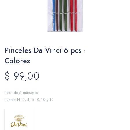
Packing y Regalaría
Pinceles Da Vinci 6 pcs -
Maquillaje
Colores
$
99,00
Cotillón y Sorpresitas
Pack de 6 unidades
Puntas: Nº 2, 4, 6, 8, 10 y 12
Perfumería