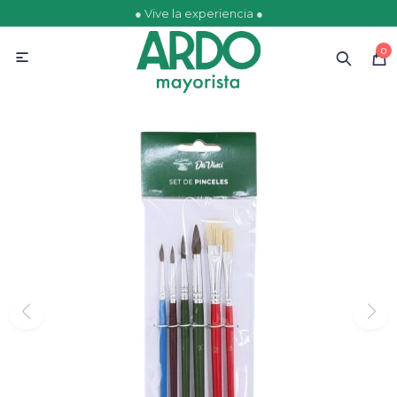
● Vive la experiencia ●
MI CUENTA
0

Catálogo
Ofertas
Escolares
Golosinas
Comestibles
Papelería
Juguetería