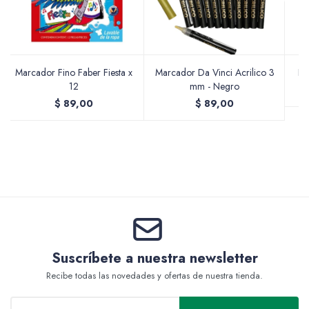
Valijas y atriles
Marcador Fino Faber Fiesta x
Marcador Da Vinci Acrilico 3
La
12
mm - Negro
$
89,00
$
89,00
Accesorios de arte
Packs
Suscríbete a nuestra newsletter
Recibe todas las novedades y ofertas de nuestra tienda.