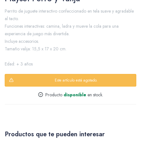
Perrito de juguete interactivo confeccionado en tela suave y agradable
al tacto.
Packing y Regalaría
Funciones interactivas: camina, ladra y mueve la cola para una
experiencia de juego más divertida.
Incluye accesorios.
Tamaño valija: 15,5 x 17 x 20 cm.
Maquillaje
Edad: + 3 años
Este artículo está agotado.
Cotillón y Sorpresitas
Producto
disponible
en stock.
Perfumería
Productos que te pueden interesar