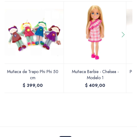
Accesorios
Varios
Muñeca de Trapo Phi Phi 50
Pinturas
Muñeca Barbie - Chelsea -
Pel
cm
Modelo 1
$
399,00
$
409,00
Soportes Artísticos
Pinceles