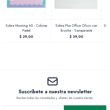
Valijas y atriles
Sobre Mooving A5 - Colores
Sobre Plus Office Oficio con
Sob
Pastel
Broche - Transparente
$
39,00
$
39,00
Accesorios de arte
Packs
Suscríbete a nuestra newsletter
Recibe todas las novedades y ofertas de nuestra tienda.