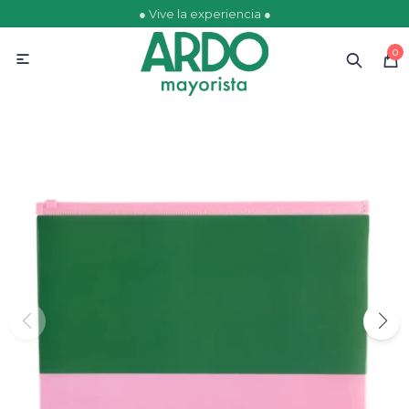
● Vive la experiencia ●
MI CUENTA
0

Catálogo
Ofertas
Escolares
Golosinas
Comestibles
Papelería
Juguetería