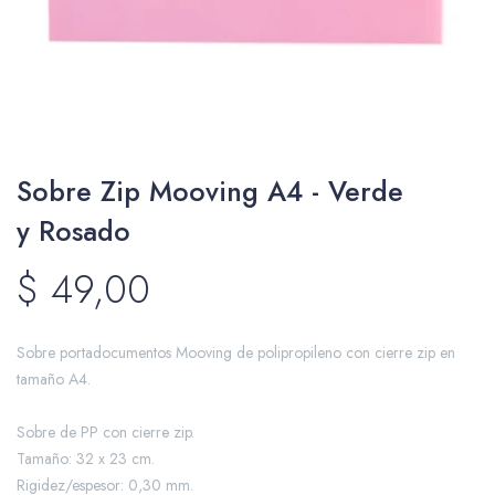
Packing y Regalaría
Sobre Zip Mooving A4 - Verde
Maquillaje
y Rosado
$
49,00
Cotillón y Sorpresitas
Sobre portadocumentos Mooving de polipropileno con cierre zip en
tamaño A4.
Perfumería
Sobre de PP con cierre zip.
Tamaño: 32 x 23 cm.
Rigidez/espesor: 0,30 mm.