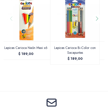
Accesorios
Varios
Lapices Carioca Neón Maxi x6
Lapices Carioca Bi-Color con
L
Sacapuntas
$
189,00
Pinturas
$
189,00
Soportes Artísticos
Pinceles