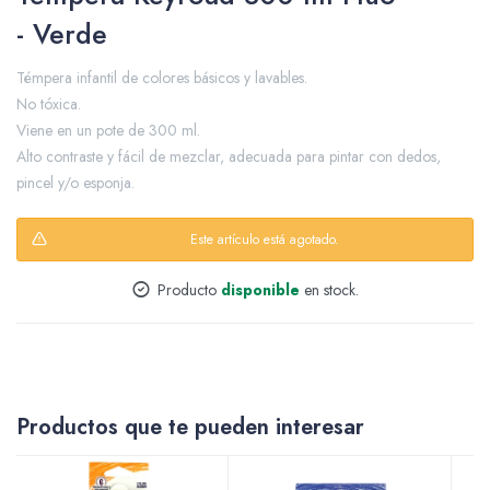
- Verde
Témpera infantil de colores básicos y lavables.
Packing y Regalaría
No tóxica.
Viene en un pote de 300 ml.
Alto contraste y fácil de mezclar, adecuada para pintar con dedos,
pincel y/o esponja.
Maquillaje
Este artículo está agotado.
Producto
disponible
en stock.
Cotillón y Sorpresitas
Perfumería
Productos que te pueden interesar