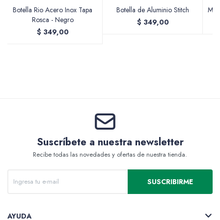
Botella Rio Acero Inox Tapa
Botella de Aluminio Stitch
Mug
Rosca - Negro
$
349,00
$
349,00
Valijas y atriles
Accesorios de arte
Suscríbete a nuestra newsletter
Packs
Recibe todas las novedades y ofertas de nuestra tienda.
SUSCRIBIRME
AYUDA