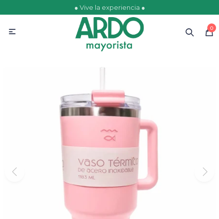
● Vive la experiencia ●
MI CUENTA
0

Catálogo
Ofertas
Escolares
Golosinas
Comestibles
Papelería
Juguetería