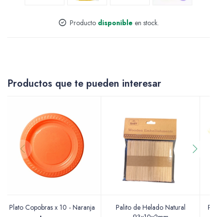
Accesorios
Producto
disponible
en stock.
Varios
Productos que te pueden interesar
Pinturas
Soportes Artísticos
Plato Copobras x 10 - Naranja
Palito de Helado Natural
Pal
Pinceles
93x10x2mm