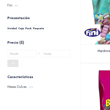
Fini
(41)
Presentación
Unidad
Caja
Pack
Paquete
Precio
($)
Marshmal
OK
Características
Mesas Dulces
(22)