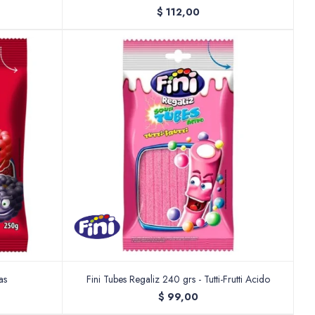
$
112,00
as
Fini Tubes Regaliz 240 grs - Tutti-Frutti Acido
$
99,00