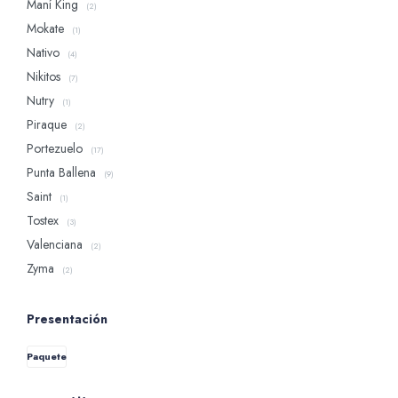
Maní King
(2)
Mokate
(1)
Nativo
(4)
Nikitos
(7)
Nutry
(1)
Piraque
(2)
Portezuelo
(17)
Punta Ballena
(9)
Saint
(1)
Tostex
(3)
Valenciana
(2)
Zyma
(2)
Presentación
Paquete