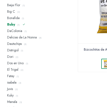
Beija Flor
(1)
Big C
(2)
Bonafide
(1)
Buby
(1)
DaColonia
(1)
Delicias de La Nonna
(4)
Deutschips
(5)
Bizcochitos de 
Distrigol
(1)
Dori
(2)
Dos en Uno
(1)
El Trigal
(2)
Fatay
(1)
isabela
(3)
Juvis
(2)
Kuky
(1)
Manela
(3)