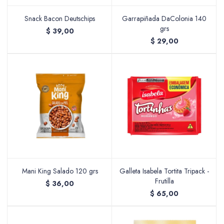
Snack Bacon Deutschips
Garrapiñada DaColonia 140
grs
$
39,00
Packing y Regalaría
$
29,00
Maquillaje
Cotillón y Sorpresitas
Mani King Salado 120 grs
Galleta Isabela Tortita Tripack -
Frutilla
$
36,00
Perfumería
$
65,00