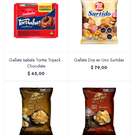
Accesorios
Varios
Galleta Isabela Tortita Tripack -
Galleta Dos en Uno Surtidas
Chocolate
$
79,00
Pinturas
$
65,00
Soportes Artísticos
Pinceles