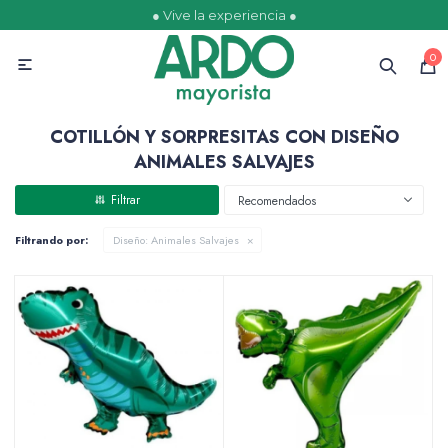
● Vive la experiencia ●
MI CUENTA
0

Catálogo
Ofertas
Escolares
Golosinas
COTILLÓN Y SORPRESITAS CON DISEÑO
ANIMALES SALVAJES
Recomendados
Comestibles
Filtrando por:
Diseño:
Animales Salvajes
Papelería
Juguetería