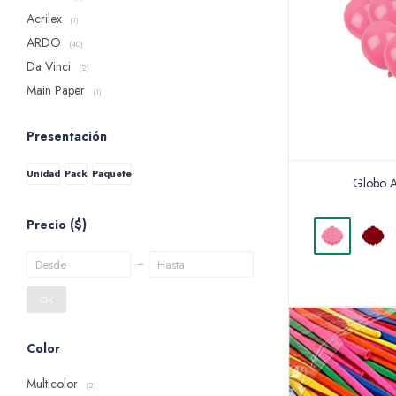
Acrilex
(1)
ARDO
(40)
Da Vinci
(2)
Main Paper
(1)
Presentación
Unidad
Pack
Paquete
Globo A
Precio
($)
OK
Color
Multicolor
(2)