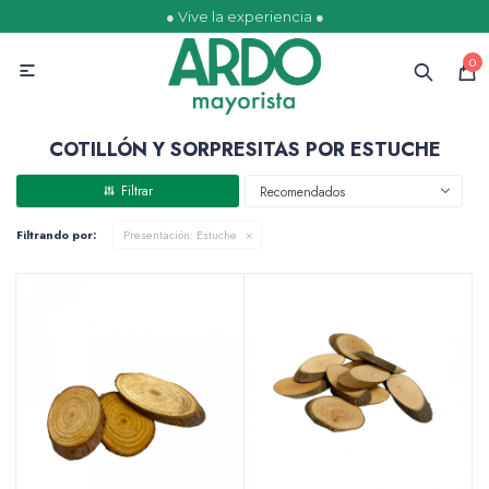
● Vive la experiencia ●
MI CUENTA
0

Catálogo
Ofertas
Escolares
Golosinas
COTILLÓN Y SORPRESITAS POR ESTUCHE
Recomendados
Filtrando por:
Presentación:
Estuche
Comestibles
Papelería
Juguetería