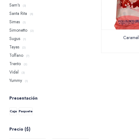
Sam's
(3)
Santa Rita
(5)
Simas
(1)
Simonetto
(2)
Caramel
Sugus
(1)
Tayas
(2)
Toffano
(7)
Trento
(2)
Vidal
(3)
Yummy
(1)
Presentación
Caja
Paquete
Precio
($)