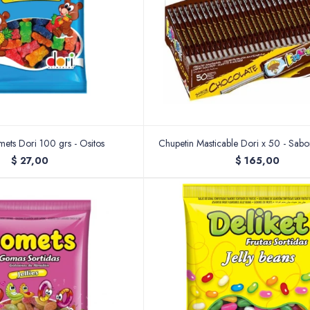
ts Dori 100 grs - Ositos
Chupetin Masticable Dori x 50 - Sab
$
27,00
$
165,00