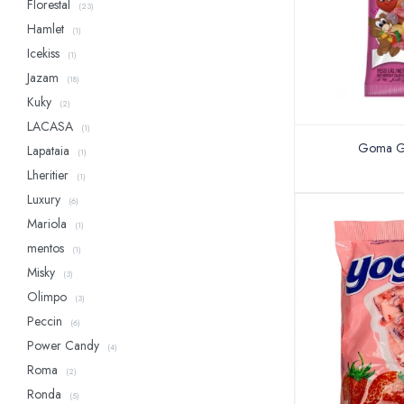
Florestal
(23)
Hamlet
(1)
Icekiss
(1)
Jazam
(18)
Kuky
(2)
LACASA
(1)
Goma Go
Lapataia
(1)
Lheritier
(1)
Luxury
(6)
Mariola
(1)
mentos
(1)
Misky
(3)
Olimpo
(3)
Peccin
(6)
Power Candy
(4)
Roma
(2)
Ronda
(5)