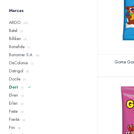
Marcas
ARDO
(52)
Betel
(1)
Billiken
(4)
Bonafide
(1)
Bonomar S.A
(16)
Goma Gome
DaColonia
(1)
Distrigol
(8)
Docile
(7)
Dori
(7)
Elvan
(2)
Erlan
(4)
Festa
(3)
Fierita
(4)
Fini
(9)