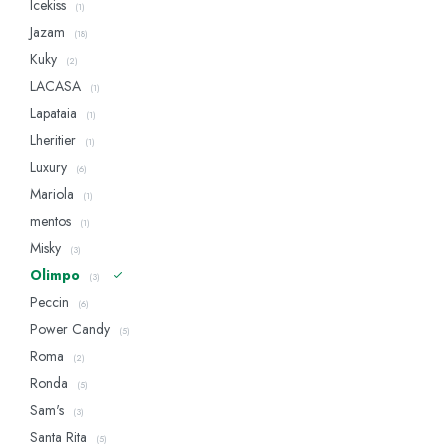
Icekiss
(1)
Jazam
(18)
Kuky
(2)
LACASA
(1)
Lapataia
(1)
Lheritier
(1)
Luxury
(6)
Mariola
(1)
mentos
(1)
Misky
(3)
Olimpo
(3)
Peccin
(6)
Power Candy
(5)
Roma
(2)
Ronda
(5)
Sam's
(3)
Santa Rita
(5)