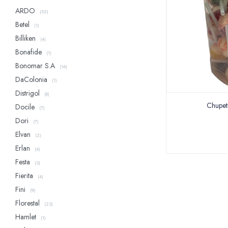
ARDO
(52)
Betel
(1)
Billiken
(4)
Bonafide
(1)
Bonomar S.A
(16)
DaColonia
(1)
Distrigol
(8)
Chupet
Docile
(7)
Dori
(7)
Elvan
(2)
Erlan
(4)
Festa
(3)
Fierita
(4)
Fini
(9)
Florestal
(23)
Hamlet
(1)