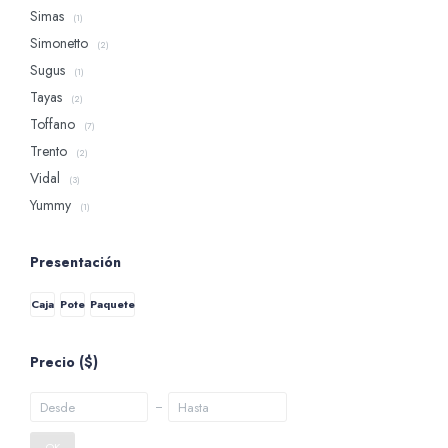
Simas
(1)
Simonetto
(2)
Sugus
(1)
Tayas
(2)
Toffano
(7)
Trento
(2)
Vidal
(3)
Yummy
(1)
Presentación
Caja
Pote
Paquete
Precio
($)
OK