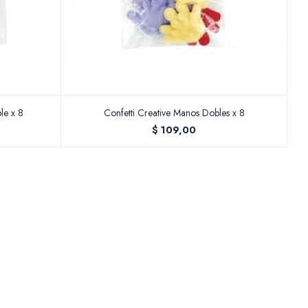
le x 8
Confetti Creative Manos Dobles x 8
$
109,00