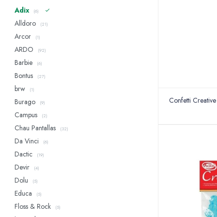
Adix
(6)
Alldoro
(21)
Arcor
(1)
ARDO
(92)
Barbie
(6)
Bontus
(27)
brw
(1)
Confetti Creativ
Burago
(9)
Campus
(2)
Chau Pantallas
(32)
Da Vinci
(6)
Dactic
(19)
Devir
(4)
Dolu
(5)
Educa
(5)
Floss & Rock
(5)