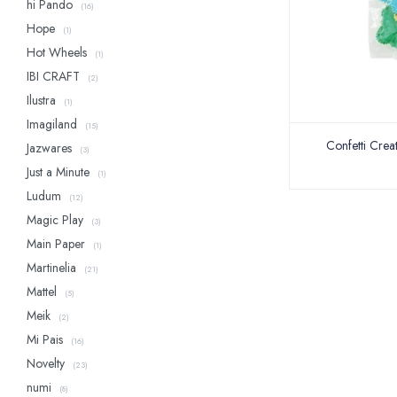
hi Pando
(16)
Hope
(1)
Hot Wheels
(1)
IBI CRAFT
(2)
Ilustra
(1)
Imagiland
(15)
Confetti Crea
Jazwares
(3)
Just a Minute
(1)
Ludum
(12)
Magic Play
(3)
Main Paper
(1)
Martinelia
(21)
Mattel
(5)
Meik
(2)
Mi Pais
(16)
Novelty
(23)
numi
(8)