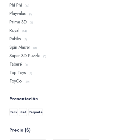
Phi Phi
(13)
Playvalue
(6)
Prime 3D
(6)
Royal
(84)
Rubiks
(3)
Spin Master
(2)
Super 3D Puzzle
(1)
Tabaré
(1)
Top Toys
(2)
ToyCo
(20)
Presentación
Pack
Set
Paquete
Precio
($)